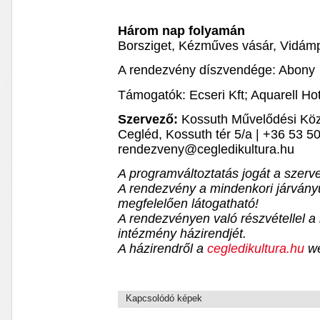
Három nap folyamán
Borsziget, Kézműves vásár, Vidámp
A rendezvény díszvendége: Abony
Támogatók: Ecseri Kft; Aquarell Hot
Szervező:
Kossuth Művelődési Közp
Cegléd, Kossuth tér 5/a | +36 53 5
rendezveny@cegledikultura.hu
A programváltoztatás jogát a szerve
A rendezvény a mindenkori járvány
megfelelően látogatható!
A rendezvényen való részvétellel a 
intézmény házirendjét.
A házirendről a
cegledikultura.hu
we
Kapcsolódó képek