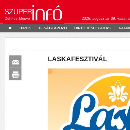
2026. augusztus 09. vasárn
Dél-Pest Megye
HÍREK
ÚJSÁGLAPOZÓ
HIRDETÉSFELADÁS
AJÁN
LASKAFESZTIVÁL