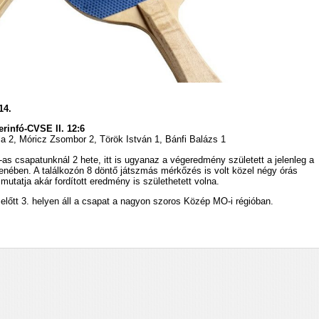
14.
rinfó-CVSE II. 12:6
la 2, Móricz Zsombor 2, Török István 1, Bánfi Balázs 1
as csapatunknál 2 hete, itt is ugyanaz a végeredmény született a jelenleg a
lenében. A találkozón 8 döntő játszmás mérkőzés is volt közel négy órás
mutatja akár fordított eredmény is születhetett volna.
 előtt 3. helyen áll a csapat a nagyon szoros Közép MO-i régióban.