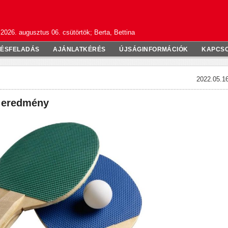
2026. augusztus 06. csütörtök; Berta, Bettina
TÉSFELADÁS
AJÁNLATKÉRÉS
ÚJSÁGINFORMÁCIÓK
KAPCS
2022.05.16
z eredmény