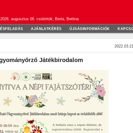
2026. augusztus 06. csütörtök; Berta, Bettina
TÉSFELADÁS
AJÁNLATKÉRÉS
ÚJSÁGINFORMÁCIÓK
KAPCS
2022.03.21
agyományőrző Játékbirodalom