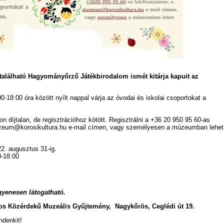
lálható Hagyományőrző Játékbirodalom ismét kitárja kapuit az
00-18:00 óra között nyílt nappal várja az óvodai és iskolai csoportokat a
n díjtalan, de regisztrációhoz kötött. Regisztrálni a +36 20 950 95 60-as
zeum@korosikultura.hu e-mail címen, vagy személyesen a múzeumban lehet
022. augusztus 31-ig.
-18:00
ngyenesen látogatható.
os Közérdekű Muzeális Gyűjtemény, Nagykőrös, Ceglédi út 19.
ndenkit!