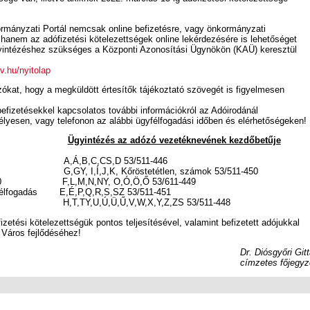
rmányzati Portál nemcsak online befizetésre, vagy önkormányzati
 hanem az adófizetési kötelezettségek online lekérdezésére is lehetőséget
ügyintézéshez szükséges a Központi Azonosítási Ügynökön (KAÜ) keresztül
v.hu/nyitolap
ókat, hogy a megküldött értesítők tájékoztató szövegét is figyelmesen
befizetésekkel kapcsolatos további információkról az Adóirodánál
lyesen, vagy telefonon az alábbi ügyfélfogadási időben és elérhetőségeken!
Ügyintézés az adózó vezetéknevének kezdőbetűje
18:00 A,Á,B,C,CS,D 53/511-446
00 G,GY, I,Í,J,K, Kőröstetétlen, számok 53/511-450
16:00 F,L,M,N,NY, O,Ó,Ö,Ő 53/611-449
gyfélfogadás E,É,P,Q,R,S,SZ 53/511-451
2:00 H,T,TY,U,Ú,Ü,Ű,V,W,X,Y,Z,ZS 53/511-448
etési kötelezettségük pontos teljesítésével, valamint befizetett adójukkal
 Város fejlődéséhez!
Dr. Diósgyőri Git
címzetes főjegyz