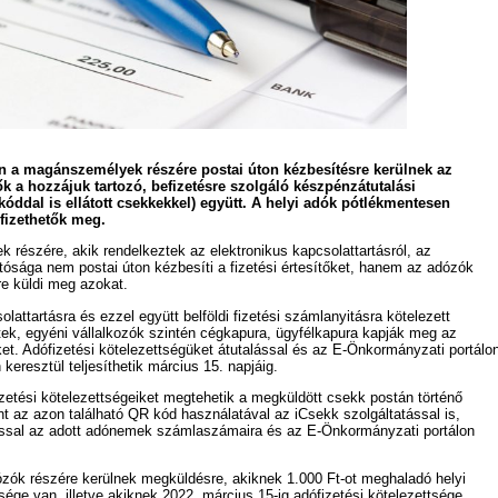
n a magánszemélyek részére postai úton kézbesítésre kerülnek az
k a hozzájuk tartozó, befizetésre szolgáló készpénzátutalási
óddal is ellátott csekkekkel) együtt. A helyi adók pótlékmentesen
fizethetők meg.
részére, akik rendelkeztek az elektronikus kapcsolattartásról, az
sága nem postai úton kézbesíti a fizetési értesítőket, hanem az adózók
re küldi meg azokat.
lattartásra és ezzel együtt belföldi fizetési számlanyitásra kötelezett
ek, egyéni vállalkozók szintén cégkapura, ügyfélkapura kapják meg az
et. Adófizetési kötelezettségüket átutalással és az E-Önkormányzati portálo
keresztül teljesíthetik március 15. napjáig.
etési kötelezettségeiket megtehetik a megküldött csekk postán történő
nt az azon található QR kód használatával az iCsekk szolgáltatással is,
ással az adott adónemek számlaszámaira és az E-Önkormányzati portálon
ózók részére kerülnek megküldésre, akiknek 1.000 Ft-ot meghaladó helyi
tsége van, illetve akiknek 2022. március 15-ig adófizetési kötelezettsége