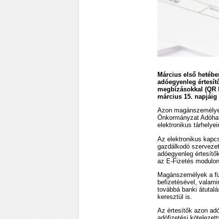
Március első hetébe
adóegyenleg értesítő
megbízásokkal (QR k
március 15. napjáig 
Azon magánszemélyek 
Önkormányzat Adóható
elektronikus tárhelyei
Az elektronikus kapcso
gazdálkodó szervezet
adóegyenleg értesítők
az E-Fizetés modulon 
Magánszemélyek a fiz
befizetésével, valami
továbbá banki átutal
keresztül is.
Az értesítők azon ad
adófizetési kötelezet