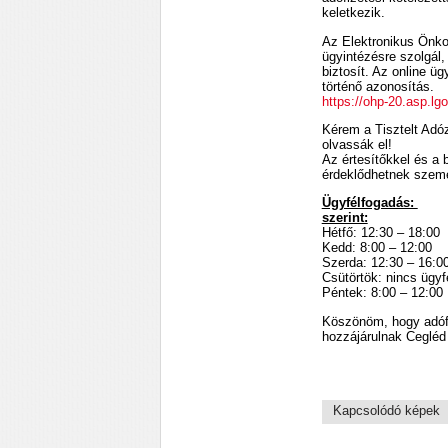
keletkezik.
Az Elektronikus Önko
ügyintézésre szolgál,
biztosít. Az online 
történő azonosítás.
https://ohp-20.asp.lgo
Kérem a Tisztelt Adóz
olvassák el!
Az értesítőkkel és a 
érdeklődhetnek szemé
Ügyfélfogadás:
szerint:
Hétfő: 12:30 – 
Kedd: 8:00 – 12:
Szerda: 12:30 – 
Csütörtök: nincs ü
Péntek: 8:00 – 1
Köszönöm, hogy adófiz
hozzájárulnak Cegléd
Kapcsolódó képek