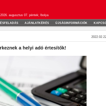
2026. augusztus 07. péntek; Ibolya
TÉSFELADÁS
AJÁNLATKÉRÉS
ÚJSÁGINFORMÁCIÓK
KAPCS
2022.02.22
keznek a helyi adó értesítők!