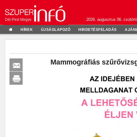
2026. augusztus 06. csütörtö
Dél-Pest Megye
HÍREK
ÚJSÁGLAPOZÓ
HIRDETÉSFELADÁS
AJÁN
Mammográfiás szűrővizsg