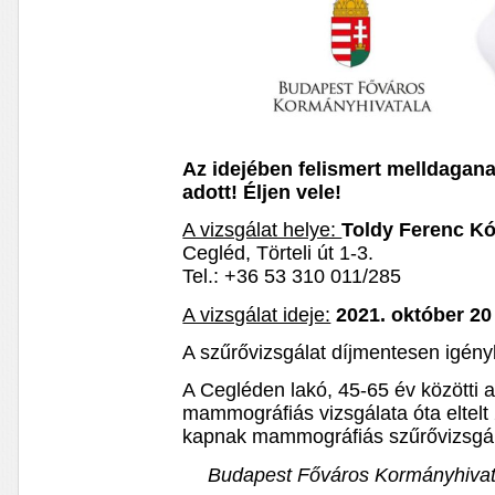
Az idejében felismert melldagana
adott! Éljen vele!
A vizsgálat helye:
Toldy Ferenc Kó
Cegléd, Törteli út 1-3.
Tel.: +36 53 310 011/285
A vizsgálat ideje:
2021. október 20
A szűrővizsgálat díjmentesen igény
A Cegléden lakó, 45-65 év közötti 
mammográfiás vizsgálata óta eltelt
kapnak mammográfiás szűrővizsgál
Budapest Főváros Kormányhivat