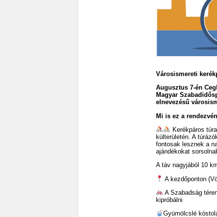
Városismereti kerék
Augusztus 7-én Ceg
Magyar Szabadidősp
elnevezésű városisme
Mi is ez a rendezvé
Kerékpáros túra
külterületén. A túráz
fontosak lesznek a na
ajándékokat sorsolna
A táv nagyjából 10 k
A kezdőponton (Vö
A Szabadság téren 
kipróbálni
Gyümölcslé kósto