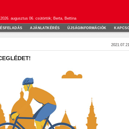
2026. augusztus 06. csütörtök; Berta, Bettina
TÉSFELADÁS
AJÁNLATKÉRÉS
ÚJSÁGINFORMÁCIÓK
KAPCS
2021.07.21
CEGLÉDET!