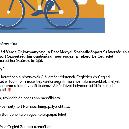
páros túra
léd Város Önkormányzata, a Pest Megyei Szabadidősport Szövetség és 
ort Szövetség támogatásával megrendezi a Tekerd Be Ceglédet
reti kerékpáros túráját.
ny?
 keretében a résztvevők 8 állomást érintenek Cegléden és Cegléd
ókat a Tourinform iroda képviselői segítik hasznos információkkal, melyek
p során a kérdőív kitöltéséhez. A kérdőívet helyesen kitöltők között
k ki!
m, rövidebb és hosszabb megállókkal.
rösmarty tér) Pumpás bringapálya oktatás
Bori Jenő különleges kerékpárjait lehet
lás a Cegléd Zamata üzemében