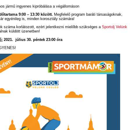
mos jármű ingyenes kipróbálása a végállomáson
őtartama 9:00 – 13:30 között.
Megfelelő program baráti társaságoknak,
ár egyénileg is, minden korosztály számára!
k száma korlátozott, ezért jelentkezni mielőbb szükséges a
Sportolj Velünk
lnak küldött üzenetben!
ő:
2021.
július 30. péntek 23:00 óra
GYENES!