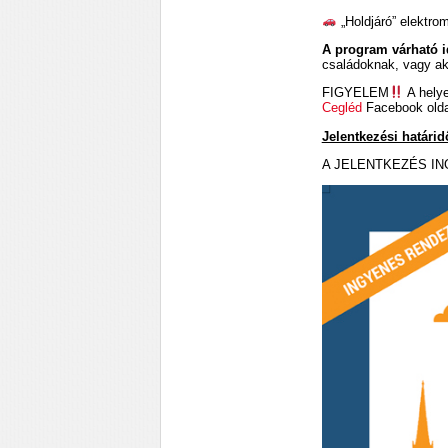
„Holdjáró” elektro
A program várható id
családoknak, vagy ak
FIGYELEM
A helye
Cegléd
Facebook olda
Jelentkezési határid
A JELENTKEZÉS IN