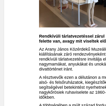
Rendkívüli tárlatvezetéssel záru
felette van, avagy mit viseltek el
Az Arany János Közérdekű Muzeáli
kiállításának záró rendezvényeként
rendkívüli tárlatvezetésre invitálja
nagymamákat, anyukákat és unokák
divattörténet iránt.
A résztvevők ezen a délutánon a 
alsó- és felsőruházatok, kiegészítő
segítségével betekintést nyerhetne
nagykőrösiek ruhaviselete az 1860-
időkben.
A többségében a múlt század fordu