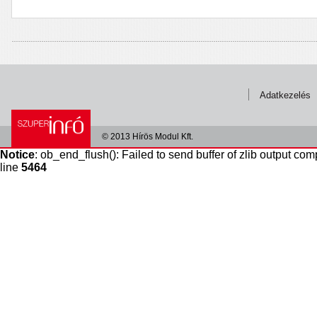
Adatkezelés
© 2013 Hírös Modul Kft.
Notice
: ob_end_flush(): Failed to send buffer of zlib output com
line
5464