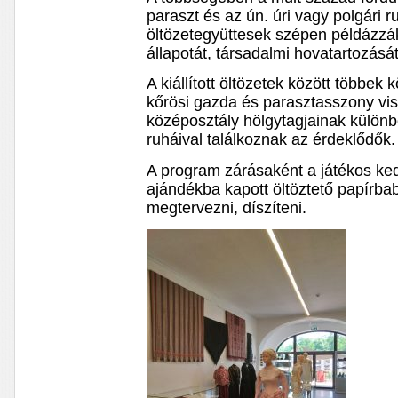
paraszt és az ún. úri vagy polgári 
öltözetegyüttesek szépen példázzák 
állapotát, társadalmi hovatartozását
A kiállított öltözetek között többek
kőrösi gazda és parasztasszony visel
középosztály hölgytagjainak külön
ruháival találkoznak az érdeklődők.
A program zárásaként a játékos ke
ajándékba kapott öltöztető papírbab
megtervezni, díszíteni.