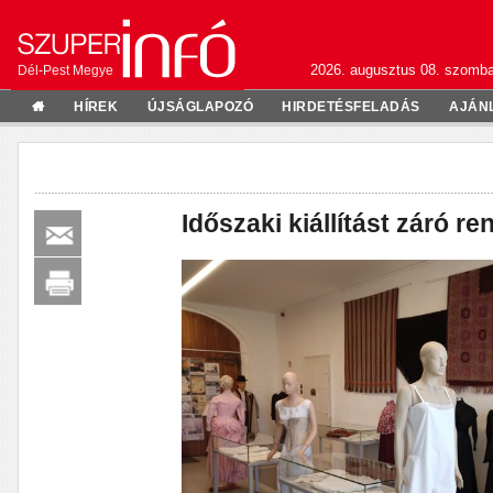
2026. augusztus 08. szomba
Dél-Pest Megye
HÍREK
ÚJSÁGLAPOZÓ
HIRDETÉSFELADÁS
AJÁN
Időszaki kiállítást záró r