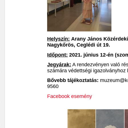
Helyszín:
Arany János Közérdekű
Nagykőrös, Ceglédi út 19.
Időpont:
2021. június 12-én (szo
Jegyárak:
A rendezvényen való rész
számára védettségi igazolványhoz k
Bővebb tájékoztatás:
muzeum@koro
9560
Facebook esemény