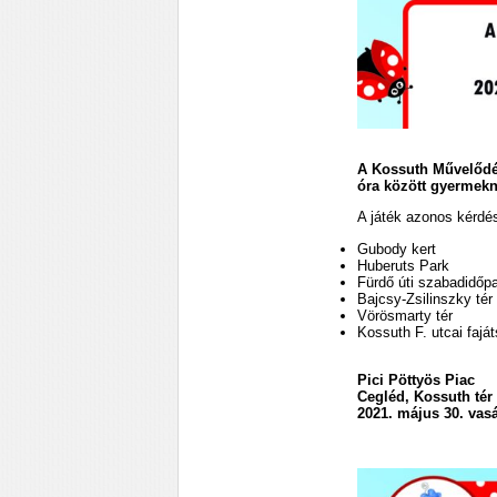
A Kossuth Művelődés
óra között gyermekna
A játék azonos kérdés
Gubody kert
Huberuts Park
Fürdő úti szabadidőp
Bajcsy-Zsilinszky tér
Vörösmarty tér
Kossuth F. utcai faját
Pici Pöttyös Piac
Cegléd, Kossuth tér
2021. május 30. vasá