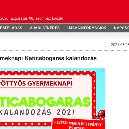
2026. augusztus 08. szombat; László
TÉSFELADÁS
AJÁNLATKÉRÉS
ÚJSÁGINFORMÁCIÓK
KAPCS
2021.05.25
meknapi Katicabogaras kalandozás