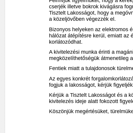
Felhívjuk figyelmüket, hogy a keré
cserjék illetve bokrok kivágásra fog
Tisztelt Lakosságot, hogy a megóvn
a közeljövőben végezzék el.
Bizonyos helyeken az elektromos 
hálózat átépítésre kerül, emiatt az é
korlátozódhat.
A kivitelezési munka érinti a magán
megközelíthetőségük átmenetileg a
Fentiek miatt a tulajdonosok türelm
Az egyes konkrét forgalomkorlátozá
fogjuk a lakosságot, kérjük figyeljék
Kérjük a Tisztelt Lakosságot és a 
kivitelezés ideje alatt fokozott fig
Köszönjük megértésüket, türelmüke