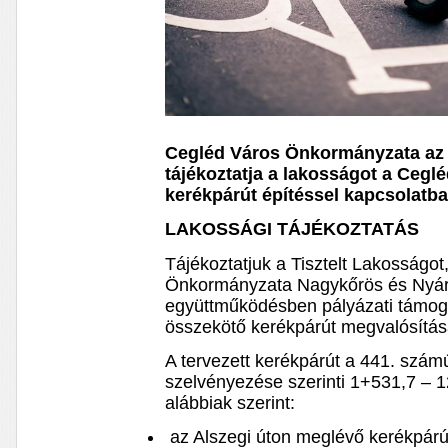
Cegléd Város Önkormányzata az
tájékoztatja a lakosságot a Cegl
kerékpárút építéssel kapcsolatba
LAKOSSÁGI TÁJÉKOZTATÁS
Tájékoztatjuk a Tisztelt Lakosságo
Önkormányzata Nagykőrös és Nyárs
együttműködésben pályázati támoga
összekötő kerékpárút megvalósítás
A tervezett kerékpárút a 441. számú 
szelvényezése szerinti 1+531,7 – 
alábbiak szerint:
az Alszegi úton meglévő kerékpárút