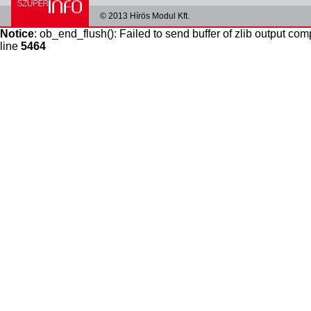
© 2013 Hírös Modul Kft.
Notice
: ob_end_flush(): Failed to send buffer of zlib output com
line
5464