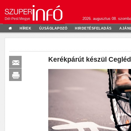
2026. augusztus 08. szomba
Dél-Pest Megye
HÍREK
ÚJSÁGLAPOZÓ
HIRDETÉSFELADÁS
AJÁN
Kerékpárút készül Cegléd