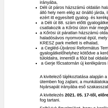
irányába,
Déli út páros házszámú oldalán hal
álló hely nem elég az önálló járda, i
ezért itt egyesített gyalog- és kerék
a Déli út 88. szám előtti gyalogátke
csatlakozik a Kőrösi úton már megl
a Kőrösi út páratlan házszámú olda
haladósávos nyomvonal épül, mely 
KRESZ park mellett is elhalad,
a Cegléd-Újvárosi Református Tem
gyalogátkelőhelyhez kötődve a keré
túloldalra, innentől a főút bal olda
a Gerje főcsatornán új kerékpáros 
A kivitelező tájékoztatása alapján 
ütemben fog zajlani, a munkálatoka
Nyársapát irányába eső szakasszal
A kivitelezés
2021. 05. 17-től, előr
fog tartani.