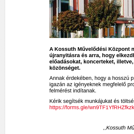
A Kossuth Művelődési Központ m
újranyitásra és arra, hogy elkez
előadásokat, koncerteket, illetv
közönséget.
Annak érdekében, hogy a hosszú 
igazán az igényeknek megfelelő pr
felmérést indítanak.
Kérik segítsék munkájukat és töltsék
https://forms.gle/wn9TF1YfRHZfkz
,,Kossuth Mű