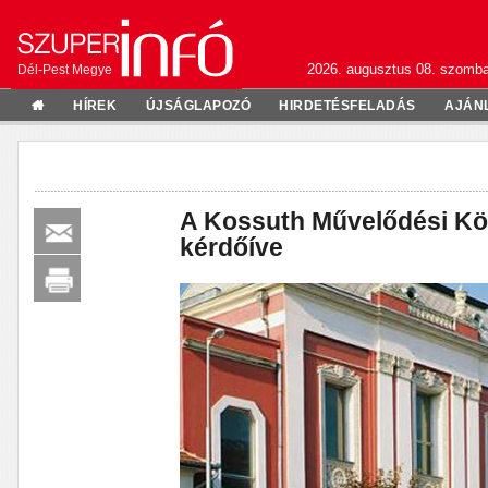
2026. augusztus 08. szomba
Dél-Pest Megye
HÍREK
ÚJSÁGLAPOZÓ
HIRDETÉSFELADÁS
AJÁN
A Kossuth Művelődési Kö
kérdőíve