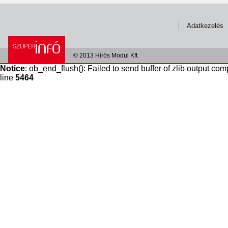
Adatkezelés
© 2013 Hírös Modul Kft.
Notice
: ob_end_flush(): Failed to send buffer of zlib output com
line
5464