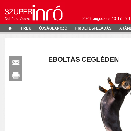
2026. augusztus 10. hétfő; L
Dél-Pest Megye
HÍREK
ÚJSÁGLAPOZÓ
HIRDETÉSFELADÁS
AJÁN
EBOLTÁS CEGLÉDEN