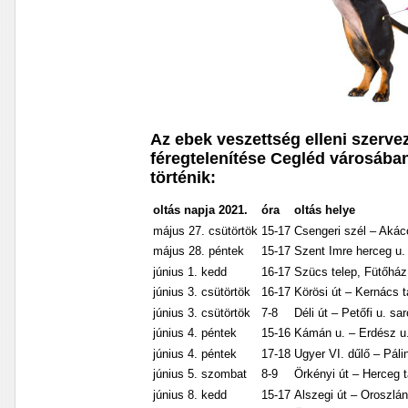
Az ebek veszettség elleni szerve
féregtelenítése Cegléd városába
történik:
oltás napja 2021.
óra
oltás helye
május 27. csütörtök
15-17
Csengeri szél – Akác
május 28. péntek
15-17
Szent Imre herceg u. 
június 1. kedd
16-17
Szücs telep, Fütőhá
június 3. csütörtök
16-17
Körösi út – Kernács 
június 3. csütörtök
7-8
Déli út – Petőfi u. sa
június 4. péntek
15-16
Kámán u. – Erdész u.
június 4. péntek
17-18
Ugyer VI. dűlő – Páli
június 5. szombat
8-9
Örkényi út – Herceg 
június 8. kedd
15-17
Alszegi út – Oroszlán