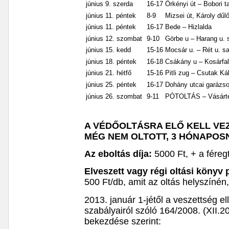
június 9. szerda
16-17
Örkényi út – Bobori t
június 11. péntek
8-9
Mizsei út, Károly dűlő
június 11. péntek
16-17
Bede – Hizlalda
június 12. szombat
9-10
Görbe u – Harang u. 
június 15. kedd
15-16
Mocsár u. – Rét u. s
június 18. péntek
16-18
Csákány u – Kosárfal
június 21. hétfő
15-16
Pitli zug – Csutak K
június 25. péntek
16-17
Dohány utcai garázs
június 26. szombat
9-11
PÓTOLTÁS – Vásárt
A VÉDŐOLTÁSRA ELŐ KELL VEZ
MÉG NEM OLTOTT, 3 HÓNAPOS
Az eboltás díja:
5000 Ft, + a féregt
Elveszett vagy régi oltási könyv 
500 Ft/db, amit az oltás helyszínén,
2013. január 1-jétől a veszettség e
szabályairól szóló 164/2008. (XII.20
bekezdése szerint: