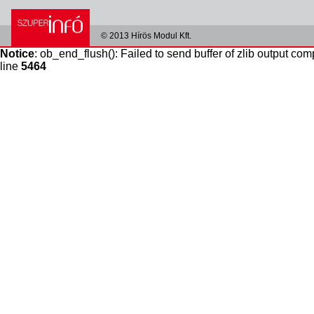
© 2013 Hírös Modul Kft.
Notice
: ob_end_flush(): Failed to send buffer of zlib output com
line
5464