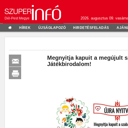
2026. augusztus 09. vasárn
Dél-Pest Megye
HÍREK
ÚJSÁGLAPOZÓ
HIRDETÉSFELADÁS
AJÁN
Megnyitja kapuit a megújult
Játékbirodalom!