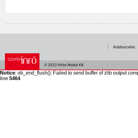
Adatkezelés
© 2013 Hírös Modul Kft.
Notice
: ob_end_flush(): Failed to send buffer of zlib output com
line
5464