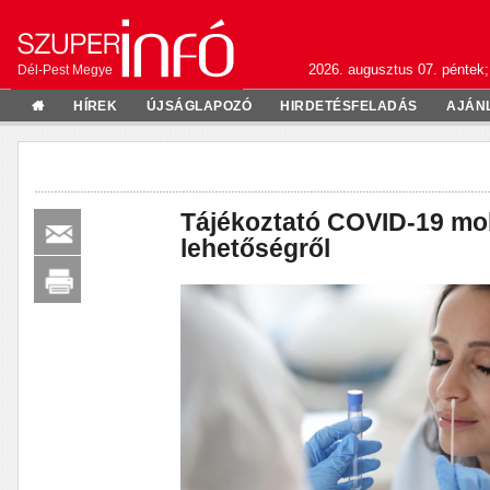
2026. augusztus 07. péntek;
Dél-Pest Megye
HÍREK
ÚJSÁGLAPOZÓ
HIRDETÉSFELADÁS
AJÁN
Tájékoztató COVID-19 mob
lehetőségről