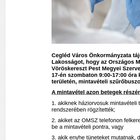
Cegléd Város Önkormányzata tájék
Lakosságot, hogy az Országos M
Vöröskereszt Pest Megyei Szerve
17-én szombaton 9:00-17:00 óra 
területén, mintavételi szűrőbusz
A mintavétel azon betegek részér
1. akiknek háziorvosuk mintavételi 
rendszerében rögzítették;
2. akiket az OMSZ telefonon felker
be a mintavételi pontra, vagy
3. akik enyhe tüneteket mutatnak,