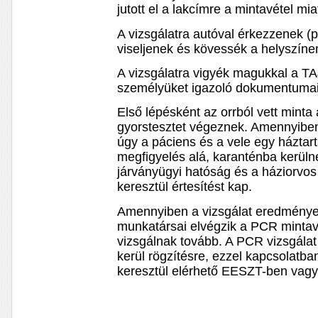
jutott el a lakcímre a mintavétel miat
A vizsgálatra autóval érkezzenek (p
viseljenek és kövessék a helyszínen
A vizsgálatra vigyék magukkal a TA
személyüket igazoló dokumentumai
Első lépésként az orrból vett mint
gyorstesztet végeznek. Amennyiben e
úgy a páciens és a vele egy háztar
megfigyelés alá, karanténba kerüln
járványügyi hatóság és a háziorvo
keresztül értesítést kap.
Amennyiben a vizsgálat eredménye
munkatársai elvégzik a PCR mintav
vizsgálnak tovább. A PCR vizsgál
kerül rögzítésre, ezzel kapcsolatb
keresztül elérhető EESZT-ben vagy